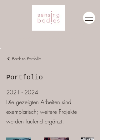
Somatics
⍜ Kundalini practice ⍜
embodiment ⍜ sound ⍜ deep listening
Back to Portfolio
Portfolio
2021 - 2024
Die gezeigten Arbeiten sind
exemplarisch; weitere Projekte
werden laufend ergänzt.