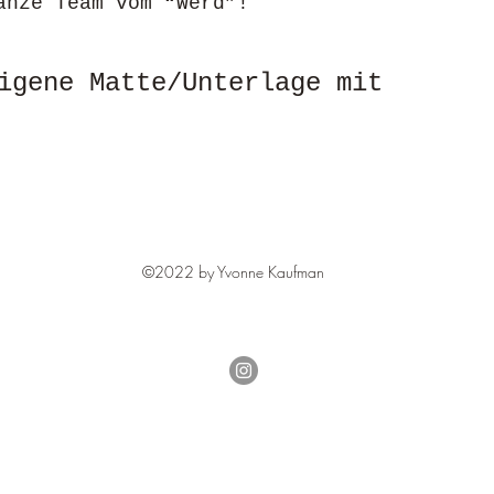
anze Team vom “Werd”!
igene Matte/Unterlage mit
©2022 by Yvonne Kaufman